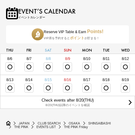
EVENT’S CALENDAR
イベントカレンダー
Points!
Reserve VIP Table & Earn
ポイント
VIP席を予約すると
が貯まる！
THU
FRI
SAT
SUN
MON
TUE
WED
8/6
8/7
8/8
8/9
8/10
8/11
8/12
8/13
8/14
8/15
8/16
8/17
8/18
8/19
Check events after 8/20(THU)
8/20(THU)以降のイベントを確認
JAPAN
CLUB SEARCH
OSAKA
SHINSAIBASHI
THE PINK
EVENTS LIST
THE PINK Friday