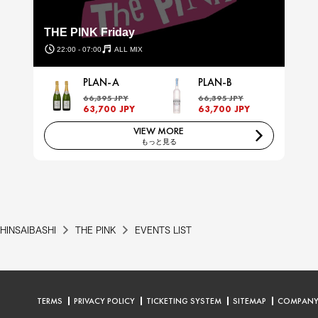
THE PINK Friday
22:00 - 07:00
ALL MIX
PLAN-A
PLAN-B
66,395 JPY
66,395 JPY
63,700 JPY
63,700 JPY
VIEW MORE
もっと見る
HINSAIBASHI
THE PINK
EVENTS LIST
TERMS
PRIVACY POLICY
TICKETING SYSTEM
SITEMAP
COMPAN