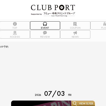
TOP
EVENT
COUPON
FL
ACCESS
REVIEW
NEWS
IP予約
07/03
2026
FRI
VIEW FLYER