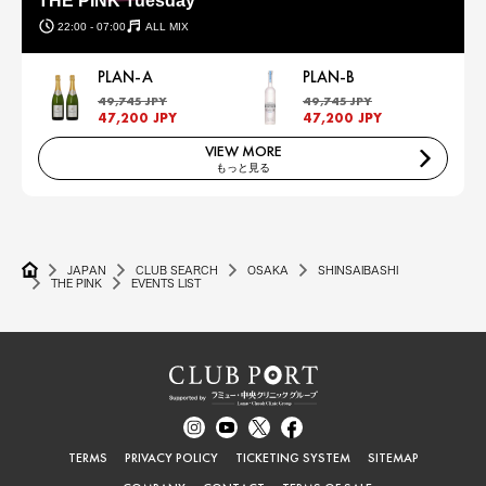
THE PINK Tuesday
22:00 - 07:00
ALL MIX
PLAN-A
PLAN-B
49,745 JPY
49,745 JPY
47,200 JPY
47,200 JPY
VIEW MORE
もっと見る
JAPAN
CLUB SEARCH
OSAKA
SHINSAIBASHI
THE PINK
EVENTS LIST
TERMS
PRIVACY POLICY
TICKETING SYSTEM
SITEMAP