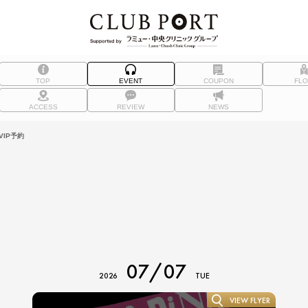
TOP
EVENT
COUPON
FL
ACCESS
REVIEW
NEWS
IP予約
07/07
2026
TUE
VIEW FLYER