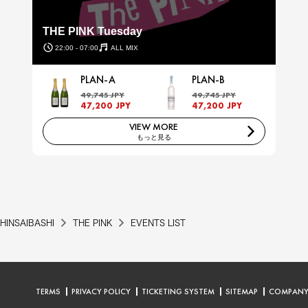
THE PINK Tuesday
22:00 - 07:00
ALL MIX
PLAN-A
PLAN-B
49,745 JPY
49,745 JPY
47,200 JPY
47,200 JPY
VIEW MORE
もっと見る
HINSAIBASHI
THE PINK
EVENTS LIST
TERMS
PRIVACY POLICY
TICKETING SYSTEM
SITEMAP
COMPAN