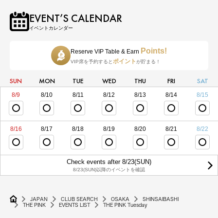
EVENT’S CALENDAR
イベントカレンダー
Points!
Reserve VIP Table & Earn
ポイント
VIP席を予約すると
が貯まる！
SUN
MON
TUE
WED
THU
FRI
SAT
8/9
8/10
8/11
8/12
8/13
8/14
8/15
8/16
8/17
8/18
8/19
8/20
8/21
8/22
Check events after 8/23(SUN)
8/23(SUN)以降のイベントを確認
JAPAN
CLUB SEARCH
OSAKA
SHINSAIBASHI
THE PINK
EVENTS LIST
THE PINK Tuesday