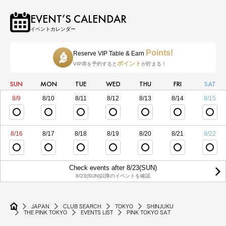
EVENT’S CALENDAR
イベントカレンダー
Points!
Reserve VIP Table & Earn
ポイント
VIP席を予約すると
が貯まる！
SUN
MON
TUE
WED
THU
FRI
SAT
8/9
8/10
8/11
8/12
8/13
8/14
8/15
8/16
8/17
8/18
8/19
8/20
8/21
8/22
Check events after 8/23(SUN)
8/23(SUN)以降のイベントを確認
JAPAN
CLUB SEARCH
TOKYO
SHINJUKU
THE PINK TOKYO
EVENTS LIST
PINK TOKYO SAT