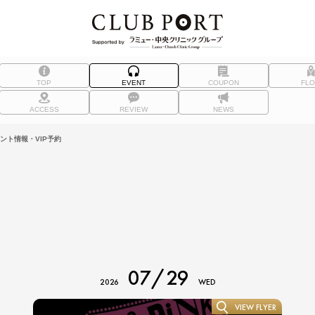
TOP
EVENT
COUPON
FL
ACCESS
REVIEW
NEWS
ベント情報・VIP予約
07/29
2026
WED
VIEW FLYER