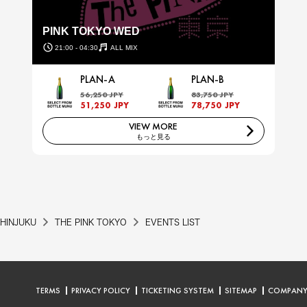
PINK TOKYO WED
21:00 - 04:30
ALL MIX
PLAN-A
PLAN-B
56,250 JPY
83,750 JPY
51,250 JPY
78,750 JPY
VIEW MORE
もっと見る
HINJUKU
THE PINK TOKYO
EVENTS LIST
TERMS
PRIVACY POLICY
TICKETING SYSTEM
SITEMAP
COMPAN