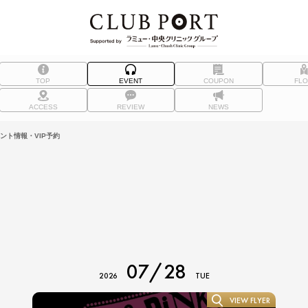
TOP
EVENT
COUPON
FL
ACCESS
REVIEW
NEWS
ベント情報・VIP予約
07/28
2026
TUE
VIEW FLYER