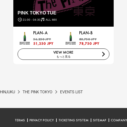
PINK TOKYO TUE
21:00 - 04:30
ALL MIX
PLAN-A
PLAN-B
56,250 JPY
83,750 JPY
51,250 JPY
78,750 JPY
VIEW MORE
もっと見る
HINJUKU
THE PINK TOKYO
EVENTS LIST
TERMS
PRIVACY POLICY
TICKETING SYSTEM
SITEMAP
COMPAN