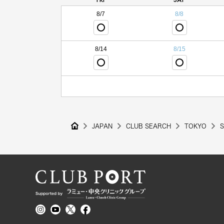
8/7
8/8
8/14
8/15
JAPAN
CLUB SEARCH
TOKYO
S