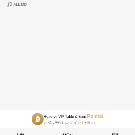
ALL MIX
Points!
Reserve VIP Table & Earn
ポイント
VIP席を予約すると
が貯まる！
SUN
MON
TUE