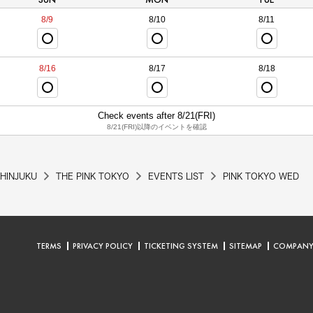
8/9
8/10
8/11
8/16
8/17
8/18
Check events after 8/21(FRI)
8/21(FRI)以降のイベントを確認
HINJUKU
THE PINK TOKYO
EVENTS LIST
PINK TOKYO WED
TERMS
PRIVACY POLICY
TICKETING SYSTEM
SITEMAP
COMPAN