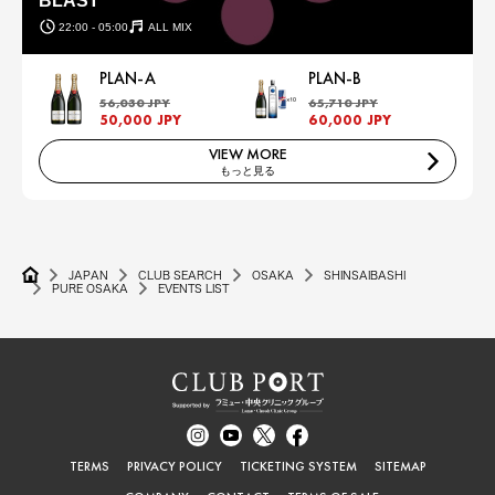
BLAST
22:00 - 05:00
ALL MIX
PLAN-A
PLAN-B
56,030 JPY
65,710 JPY
50,000 JPY
60,000 JPY
VIEW MORE
もっと見る
JAPAN
CLUB SEARCH
OSAKA
SHINSAIBASHI
PURE OSAKA
EVENTS LIST
TERMS
PRIVACY POLICY
TICKETING SYSTEM
SITEMAP