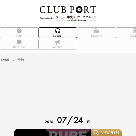
TOP
EVENT
FLOOR
ACC
REVIEW
NEWS
ト情報・VIP予約
07/24
2026
FRI
VIEW FLYER