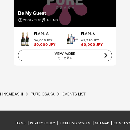
Be My Guest
22:00 - 05:00
ALL MIX
PLAN-A
PLAN-B
56,030 JPY
65,710 JPY
50,000 JPY
60,000 JPY
VIEW MORE
もっと見る
HINSAIBASHI
PURE OSAKA
EVENTS LIST
TERMS
PRIVACY POLICY
TICKETING SYSTEM
SITEMAP
COMPAN