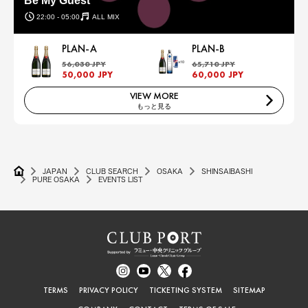
Be My Guest
22:00 - 05:00
ALL MIX
PLAN-A
PLAN-B
56,030 JPY
65,710 JPY
50,000 JPY
60,000 JPY
VIEW MORE
もっと見る
JAPAN
CLUB SEARCH
OSAKA
SHINSAIBASHI
PURE OSAKA
EVENTS LIST
TERMS
PRIVACY POLICY
TICKETING SYSTEM
SITEMAP