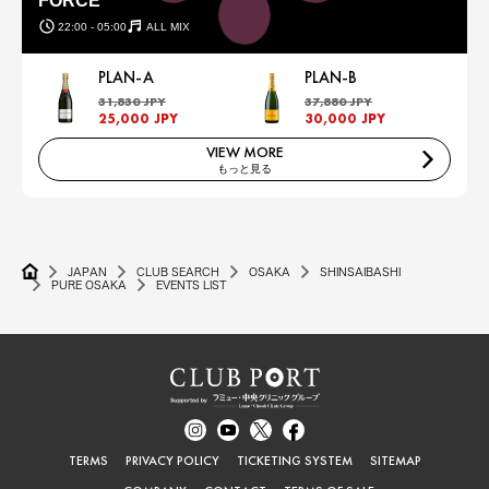
FORCE
22:00 - 05:00
ALL MIX
PLAN-A
PLAN-B
31,830 JPY
37,880 JPY
25,000 JPY
30,000 JPY
VIEW MORE
もっと見る
JAPAN
CLUB SEARCH
OSAKA
SHINSAIBASHI
PURE OSAKA
EVENTS LIST
TERMS
PRIVACY POLICY
TICKETING SYSTEM
SITEMAP