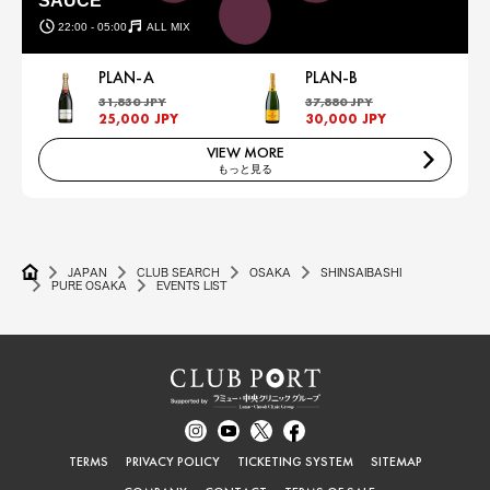
SAUCE
22:00 - 05:00
ALL MIX
PLAN-A
PLAN-B
31,830 JPY
37,880 JPY
25,000 JPY
30,000 JPY
VIEW MORE
もっと見る
JAPAN
CLUB SEARCH
OSAKA
SHINSAIBASHI
PURE OSAKA
EVENTS LIST
TERMS
PRIVACY POLICY
TICKETING SYSTEM
SITEMAP