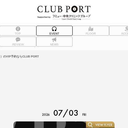
TOP
EVENT
FLOOR
ACC
REVIEW
NEWS
のVIP予約ならCLUB PORT
07/03
2026
FRI
VIEW FLYER