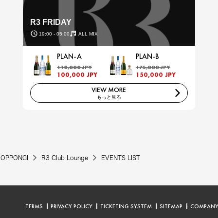
R3 FRIDAY
19:00 - 05:00
ALL MIX
PLAN-A
PLAN-B
110,000 JPY
175,000 JPY
100,000 JPY
150,000 JPY
VIEW MORE
もっと見る
ROPPONGI
R3 Club Lounge
EVENTS LIST
TERMS
PRIVACY POLICY
TICKETING SYSTEM
SITEMAP
COMPAN