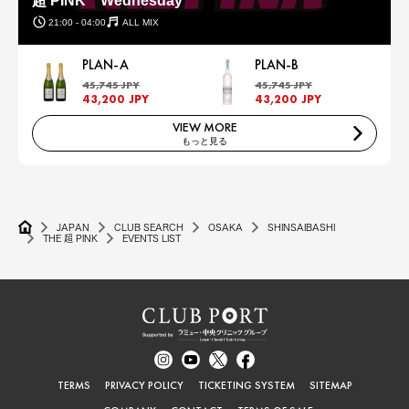
超 PINK Wednesday
21:00 - 04:00
ALL MIX
PLAN-A
PLAN-B
45,745 JPY
45,745 JPY
43,200 JPY
43,200 JPY
VIEW MORE
もっと見る
JAPAN
CLUB SEARCH
OSAKA
SHINSAIBASHI
THE 超 PINK
EVENTS LIST
TERMS
PRIVACY POLICY
TICKETING SYSTEM
SITEMAP