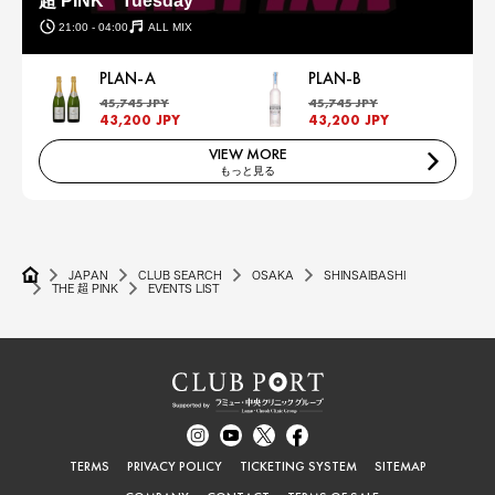
超 PINK Tuesday
21:00 - 04:00
ALL MIX
PLAN-A
PLAN-B
45,745 JPY
45,745 JPY
43,200 JPY
43,200 JPY
VIEW MORE
もっと見る
JAPAN
CLUB SEARCH
OSAKA
SHINSAIBASHI
THE 超 PINK
EVENTS LIST
TERMS
PRIVACY POLICY
TICKETING SYSTEM
SITEMAP