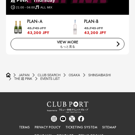
超 PINK Thursday
21:00 - 04:00
ALL MIX
PLAN-A
PLAN-B
45,745 JPY
45,745 JPY
43,200 JPY
43,200 JPY
VIEW MORE
もっと見る
JAPAN
CLUB SEARCH
OSAKA
SHINSAIBASHI
THE 超 PINK
EVENTS LIST
TERMS
PRIVACY POLICY
TICKETING SYSTEM
SITEMAP