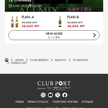
T2 Thursday
22:00 - 05:00
ALL MIX
PLAN-A
PLAN-B
33,000 JPY
33,000 JPY
28,000 JPY
28,000 JPY
VIEW MORE
もっと見る
JAPAN
CLUB SEARCH
NAGOYA
T2 NAGOYA
EVENTS LIST
TERMS
PRIVACY POLICY
TICKETING SYSTEM
SITEMAP