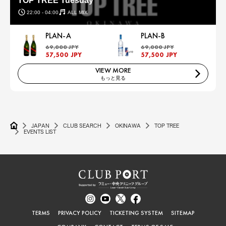
TOP TREE Tuesday
22:00 - 04:00
ALL MIX
PLAN-A
PLAN-B
69,000 JPY
69,000 JPY
57,500 JPY
57,500 JPY
VIEW MORE
もっと見る
JAPAN
CLUB SEARCH
OKINAWA
TOP TREE
EVENTS LIST
TERMS
PRIVACY POLICY
TICKETING SYSTEM
SITEMAP