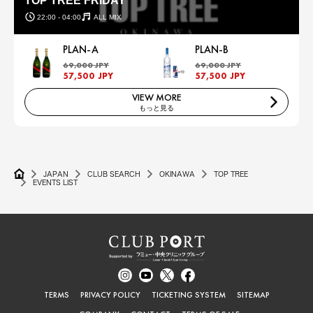
TOP TREE FRIDAY
22:00 - 04:00
ALL MIX
PLAN-A
PLAN-B
69,000 JPY
69,000 JPY
57,500 JPY
57,500 JPY
VIEW MORE
もっと見る
JAPAN
CLUB SEARCH
OKINAWA
TOP TREE
EVENTS LIST
TERMS
PRIVACY POLICY
TICKETING SYSTEM
SITEMAP