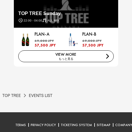
TOP TREE Sunday
22:00 - 04:00
ALL MIX
PLAN-A
PLAN-B
69,000 JPY
69,000 JPY
57,500 JPY
57,500 JPY
VIEW MORE
もっと見る
TOP TREE
EVENTS LIST
TERMS
PRIVACY POLICY
TICKETING SYSTEM
SITEMAP
COMPAN