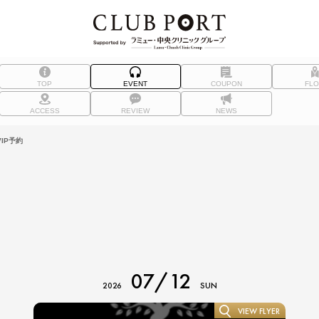
TOP
EVENT
COUPON
FL
ACCESS
REVIEW
NEWS
IP予約
07/12
2026
SUN
VIEW FLYER