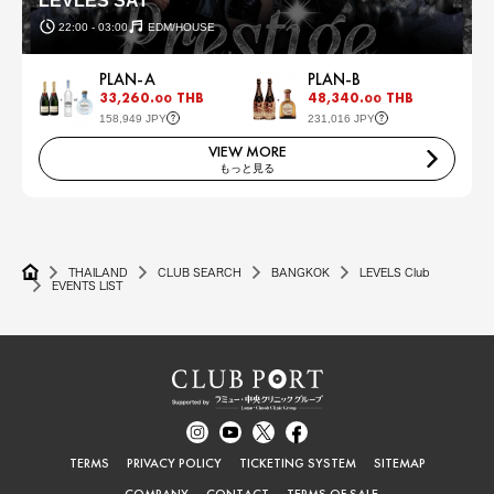
LEVLES SAT
22:00 - 03:00
EDM/HOUSE
PLAN-A
PLAN-B
33,260.
THB
48,340.
THB
00
00
158,949 JPY
231,016 JPY
VIEW MORE
もっと見る
THAILAND
CLUB SEARCH
BANGKOK
LEVELS Club
EVENTS LIST
TERMS
PRIVACY POLICY
TICKETING SYSTEM
SITEMAP
COMPANY
CONTACT
TERMS OF SALE