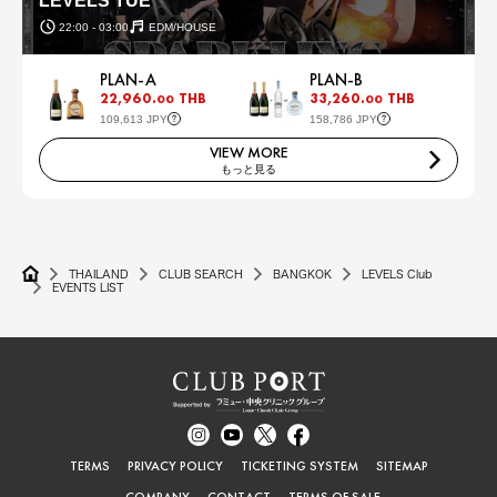
LEVELS TUE
22:00 - 03:00
EDM/HOUSE
PLAN-A
PLAN-B
22,960.
THB
33,260.
THB
00
00
109,613 JPY
158,786 JPY
VIEW MORE
もっと見る
THAILAND
CLUB SEARCH
BANGKOK
LEVELS Club
EVENTS LIST
TERMS
PRIVACY POLICY
TICKETING SYSTEM
SITEMAP
COMPANY
CONTACT
TERMS OF SALE