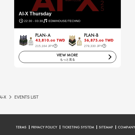
AI-X Thursday
22:30 - 03:30
EDM/HOUSE/TECHNO
PLAN-A
PLAN-B
43,810.
TWD
56,875.
TWD
00
00
215,164 JPY
279,330 JPY
VIEW MORE
もっと見る
Ai-X
EVENTS LIST
TERMS
PRIVACY POLICY
TICKETING SYSTEM
SITEMAP
COMPAN