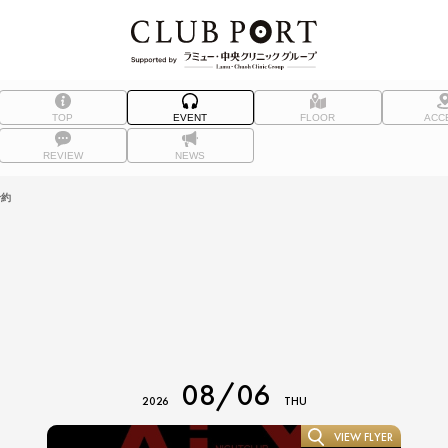
TOP
EVENT
FLOOR
ACC
REVIEW
NEWS
予約
08/06
2026
THU
VIEW FLYER