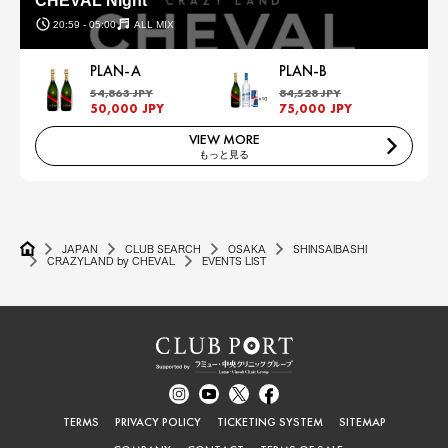
CHEVAL Night
20:59 - 05:00
ALL MIX
PLAN-A
PLAN-B
54,863 JPY
84,528 JPY
50,000 JPY
75,000 JPY
VIEW MORE
もっと見る
JAPAN
CLUB SEARCH
OSAKA
SHINSAIBASHI
CRAZYLAND by CHEVAL
EVENTS LIST
TERMS
PRIVACY POLICY
TICKETING SYSTEM
SITEMAP