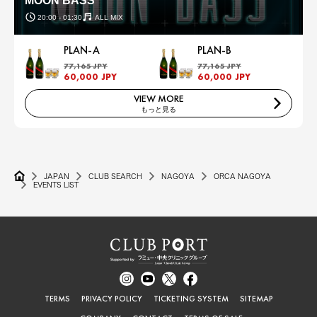
MOON BASS
20:00 - 01:30
ALL MIX
PLAN-A
PLAN-B
77,165 JPY
77,165 JPY
60,000 JPY
60,000 JPY
VIEW MORE
もっと見る
JAPAN
CLUB SEARCH
NAGOYA
ORCA NAGOYA
EVENTS LIST
TERMS
PRIVACY POLICY
TICKETING SYSTEM
SITEMAP