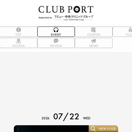
TOP
EVENT
COUPON
FL
ACCESS
REVIEW
NEWS
07/22
2026
WED
VIEW FLYER