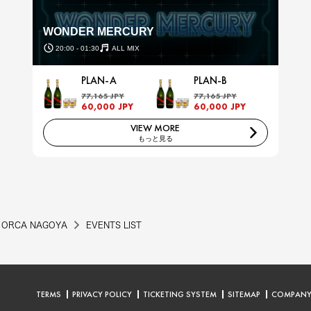
WONDER MERCURY
20:00 - 01:30
ALL MIX
PLAN-A
PLAN-B
77,165 JPY
77,165 JPY
60,000 JPY
60,000 JPY
VIEW MORE
もっと見る
ORCA NAGOYA
EVENTS LIST
TERMS
PRIVACY POLICY
TICKETING SYSTEM
SITEMAP
COMPAN