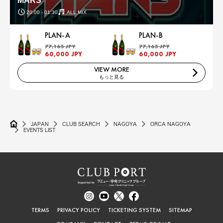
MARS
20:00 - 01:30
ALL MIX
PLAN-A
PLAN-B
77,165 JPY
77,165 JPY
60,000 JPY
60,000 JPY
VIEW MORE
もっと見る
JAPAN
CLUB SEARCH
NAGOYA
ORCA NAGOYA
EVENTS LIST
TERMS
PRIVACY POLICY
TICKETING SYSTEM
SITEMAP