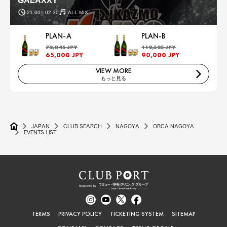
GALAXXY
21:00 - 02:30
ALL MIX
PLAN-A
PLAN-B
72,045 JPY
112,525 JPY
65,000 JPY
90,000 JPY
VIEW MORE
もっと見る
JAPAN
CLUB SEARCH
NAGOYA
ORCA NAGOYA
EVENTS LIST
TERMS
PRIVACY POLICY
TICKETING SYSTEM
SITEMAP