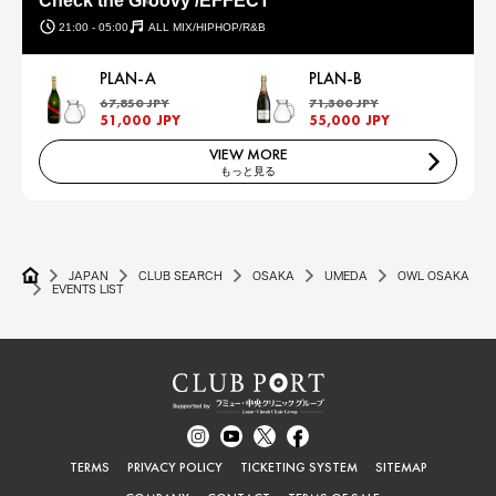
Check the Groovy /EFFECT
21:00 - 05:00
ALL MIX/HIPHOP/R&B
PLAN-A
PLAN-B
67,850 JPY
71,300 JPY
51,000 JPY
55,000 JPY
VIEW MORE
もっと見る
JAPAN
CLUB SEARCH
OSAKA
UMEDA
OWL OSAKA
EVENTS LIST
TERMS
PRIVACY POLICY
TICKETING SYSTEM
SITEMAP