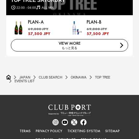
TOP TREE SATURDAY
22:00 - 04:00
ALL MIX
PLAN-A
PLAN-B
69,000 JPY
69,000 JPY
57,500 JPY
57,500 JPY
VIEW MORE
もっと見る
JAPAN
CLUB SEARCH
OKINAWA
TOP TREE
EVENTS LIST
TERMS
PRIVACY POLICY
TICKETING SYSTEM
SITEMAP