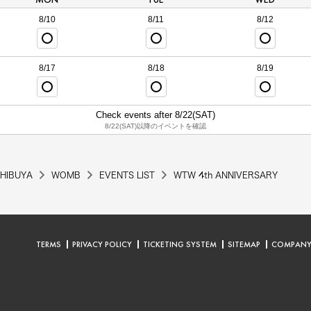
8/10
8/11
8/12
8/17
8/18
8/19
Check events after 8/22(SAT)
8/22(SAT)以降のイベントを確認
HIBUYA
WOMB
EVENTS LIST
WTW 4th ANNIVERSARY
TERMS
PRIVACY POLICY
TICKETING SYSTEM
SITEMAP
COMPAN