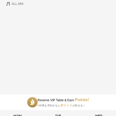
ALL MIX
Points!
Reserve VIP Table & Earn
ポイント
VIP席を予約すると
が貯まる！
MON
TUE
WED