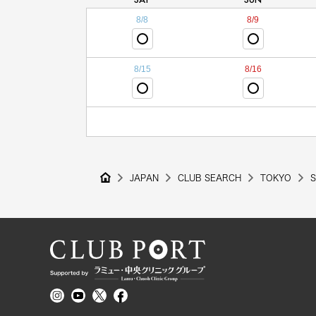
8/8
8/9
8/15
8/16
JAPAN
CLUB SEARCH
TOKYO
S