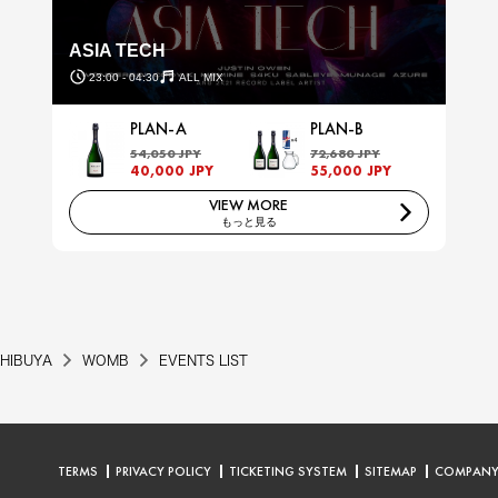
ASIA TECH
23:00 - 04:30
ALL MIX
PLAN-A
PLAN-B
54,050 JPY
72,680 JPY
40,000 JPY
55,000 JPY
VIEW MORE
もっと見る
HIBUYA
WOMB
EVENTS LIST
TERMS
PRIVACY POLICY
TICKETING SYSTEM
SITEMAP
COMPAN