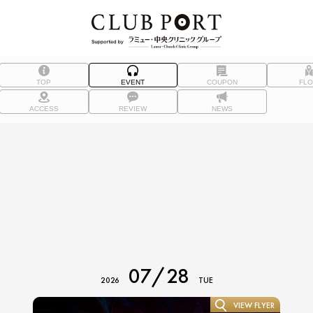
TOP
EVENT
COUPON
FL
ACCESS
REVIEW
NEWS
07/28
2026
TUE
VIEW FLYER