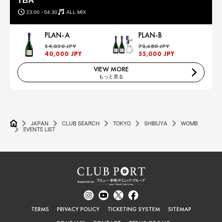
TBA
23:00 - 04:30
ALL MIX
PLAN-A
PLAN-B
54,050 JPY
72,680 JPY
40,000 JPY
55,000 JPY
VIEW MORE
もっと見る
JAPAN
CLUB SEARCH
TOKYO
SHIBUYA
WOMB
EVENTS LIST
TERMS
PRIVACY POLICY
TICKETING SYSTEM
SITEMAP