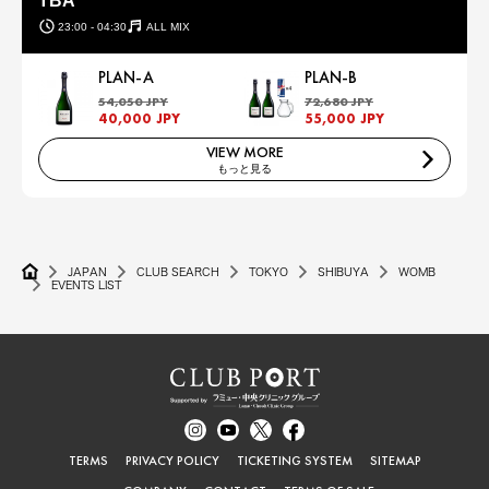
TBA
23:00 - 04:30
ALL MIX
PLAN-A
PLAN-B
54,050 JPY
72,680 JPY
40,000 JPY
55,000 JPY
VIEW MORE
もっと見る
JAPAN
CLUB SEARCH
TOKYO
SHIBUYA
WOMB
EVENTS LIST
TERMS
PRIVACY POLICY
TICKETING SYSTEM
SITEMAP