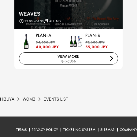
WEAVES
23:00 - 04:30
ALL MIX
PLAN-A
PLAN-B
54,050 JPY
72,680 JPY
40,000 JPY
55,000 JPY
VIEW MORE
もっと見る
HIBUYA
WOMB
EVENTS LIST
TERMS
PRIVACY POLICY
TICKETING SYSTEM
SITEMAP
COMPAN