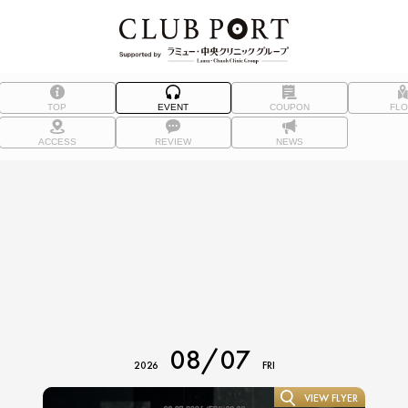
TOP
EVENT
COUPON
FL
ACCESS
REVIEW
NEWS
08/07
2026
FRI
VIEW FLYER