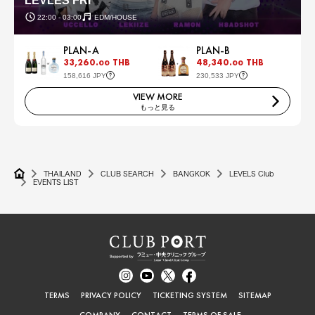
LEVLES FRI
22:00 - 03:00
EDM/HOUSE
PLAN-A
PLAN-B
33,260.
THB
48,340.
THB
00
00
158,616 JPY
230,533 JPY
VIEW MORE
もっと見る
THAILAND
CLUB SEARCH
BANGKOK
LEVELS Club
EVENTS LIST
TERMS
PRIVACY POLICY
TICKETING SYSTEM
SITEMAP
COMPANY
CONTACT
TERMS OF SALE