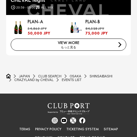
CHEVAL Night
20:59 - 05:00
ALL MIX
PLAN-A
PLAN-B
54,863 JPY
84,528 JPY
50,000 JPY
75,000 JPY
VIEW MORE
もっと見る
JAPAN
CLUB SEARCH
OSAKA
SHINSAIBASHI
CRAZYLAND by CHEVAL
EVENTS LIST
TERMS
PRIVACY POLICY
TICKETING SYSTEM
SITEMAP