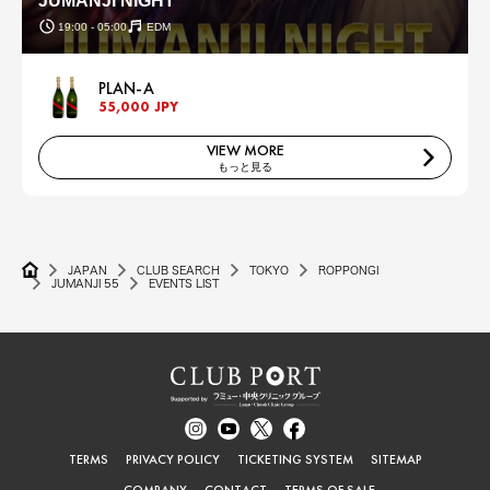
JUMANJI NIGHT
19:00 - 05:00
EDM
PLAN-A
55,000 JPY
VIEW MORE
もっと見る
JAPAN
CLUB SEARCH
TOKYO
ROPPONGI
JUMANJI 55
EVENTS LIST
TERMS
PRIVACY POLICY
TICKETING SYSTEM
SITEMAP
COMPANY
CONTACT
TERMS OF SALE