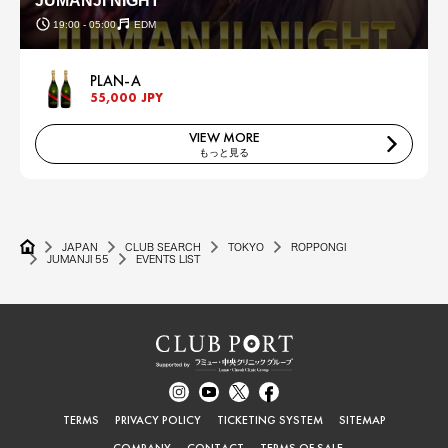
JUMANJI NIGHT
19:00 - 05:00
EDM
PLAN-A
55,000 JPY
VIEW MORE
もっと見る
JAPAN
CLUB SEARCH
TOKYO
ROPPONGI
JUMANJI 55
EVENTS LIST
TERMS
PRIVACY POLICY
TICKETING SYSTEM
SITEMAP
COMPANY
CONTACT
TERMS OF SALE