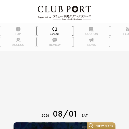
TOP
EVENT
COUPON
FL
ACCESS
REVIEW
NEWS
08/01
2026
SAT
VIEW FLYER