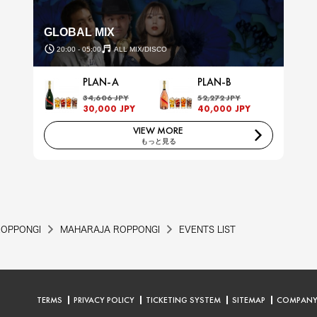
GLOBAL MIX
20:00 - 05:00
ALL MIX/DISCO
PLAN-A
PLAN-B
34,606 JPY
52,272 JPY
30,000 JPY
40,000 JPY
VIEW MORE
もっと見る
ROPPONGI
MAHARAJA ROPPONGI
EVENTS LIST
TERMS
PRIVACY POLICY
TICKETING SYSTEM
SITEMAP
COMPAN