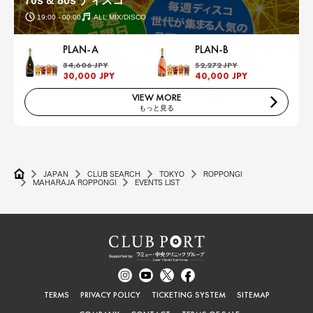
70s & 80s ディスコ
19:00 - 00:00
ALL MIX/DISCO
PLAN-A
PLAN-B
34,606 JPY
52,272 JPY
30,000 JPY
40,000 JPY
VIEW MORE
もっと見る
JAPAN
CLUB SEARCH
TOKYO
ROPPONGI
MAHARAJA ROPPONGI
EVENTS LIST
TERMS
PRIVACY POLICY
TICKETING SYSTEM
SITEMAP