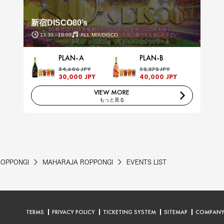
新宿DISCO80’s
13:30 - 18:00
ALL MIX/DISCO
PLAN-A
PLAN-B
34,606 JPY
52,272 JPY
30,000 JPY
40,000 JPY
VIEW MORE
もっと見る
ROPPONGI
MAHARAJA ROPPONGI
EVENTS LIST
TERMS
PRIVACY POLICY
TICKETING SYSTEM
SITEMAP
COMPAN