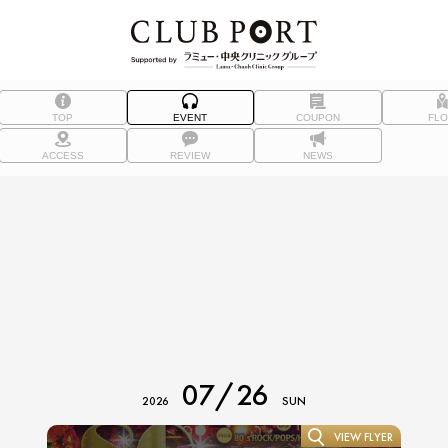
TOP
EVENT
COUPON
FL
ACCESS
REVIEW
NEWS
07/26
2026
SUN
VIEW FLYER