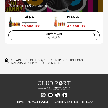
DISCO 80’s
19:00 - 00:00
ALL MIX/DISCO
PLAN-A
PLAN-B
34,606 JPY
52,272 JPY
30,000 JPY
40,000 JPY
VIEW MORE
もっと見る
JAPAN
CLUB SEARCH
TOKYO
ROPPONGI
MAHARAJA ROPPONGI
EVENTS LIST
TERMS
PRIVACY POLICY
TICKETING SYSTEM
SITEMAP