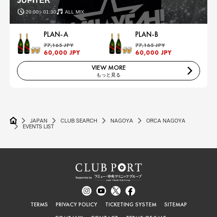
JUPITER
20:00 - 01:30
ALL MIX
PLAN-A
PLAN-B
77,165 JPY
77,165 JPY
60,000 JPY
60,000 JPY
VIEW MORE
もっと見る
JAPAN
CLUB SEARCH
NAGOYA
ORCA NAGOYA
EVENTS LIST
TERMS
PRIVACY POLICY
TICKETING SYSTEM
SITEMAP