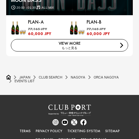
MOON BASS
20:00 - 01:30
ALL MIX
PLAN-A
PLAN-B
77,165 JPY
77,165 JPY
60,000 JPY
60,000 JPY
VIEW MORE
もっと見る
JAPAN
CLUB SEARCH
NAGOYA
ORCA NAGOYA
EVENTS LIST
TERMS
PRIVACY POLICY
TICKETING SYSTEM
SITEMAP