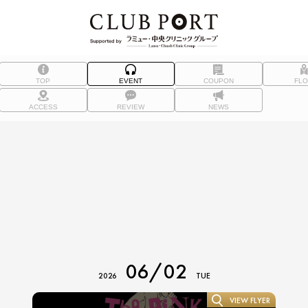
TOP
EVENT
COUPON
FL
ACCESS
REVIEW
NEWS
06/02
2026
TUE
VIEW FLYER