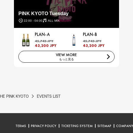
PINK KYOTO Tuesday
22:00 - 04:00
ALL MIX
PLAN-A
PLAN-B
45,745 JPY
45,745 JPY
43,200 JPY
43,200 JPY
VIEW MORE
もっと見る
HE PINK KYOTO
EVENTS LIST
TERMS
PRIVACY POLICY
TICKETING SYSTEM
SITEMAP
COMPAN