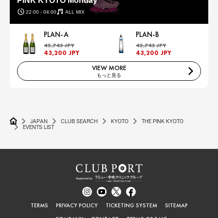
PINK KYOTO Monday
22:00 - 04:00
ALL MIX
PLAN-A
PLAN-B
45,745 JPY
45,745 JPY
43,200 JPY
43,200 JPY
VIEW MORE
もっと見る
JAPAN
CLUB SEARCH
KYOTO
THE PINK KYOTO
EVENTS LIST
TERMS
PRIVACY POLICY
TICKETING SYSTEM
SITEMAP