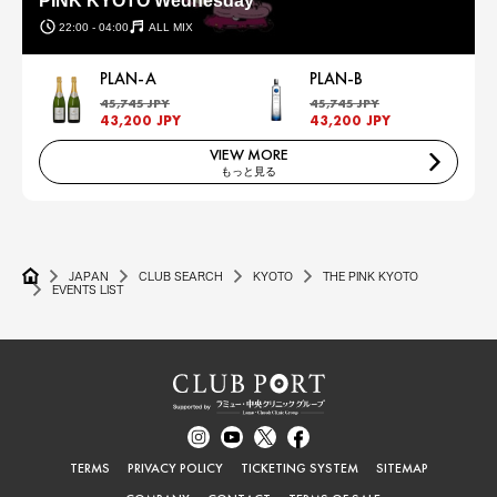
PINK KYOTO Wednesday
22:00 - 04:00
ALL MIX
PLAN-A
PLAN-B
45,745 JPY
45,745 JPY
43,200 JPY
43,200 JPY
VIEW MORE
もっと見る
JAPAN
CLUB SEARCH
KYOTO
THE PINK KYOTO
EVENTS LIST
TERMS
PRIVACY POLICY
TICKETING SYSTEM
SITEMAP